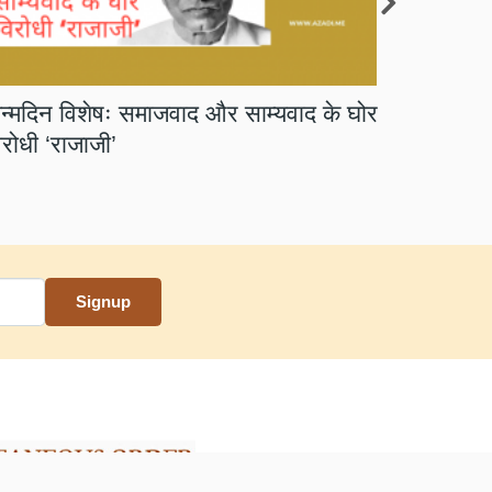
न्मदिन विशेषः समाजवाद और साम्यवाद के घोर
धन, धन होत
िरोधी ‘राजाजी’