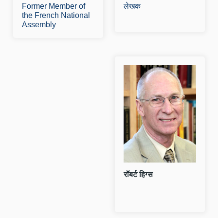
Former Member of
लेखक
the French National
Assembly
र
र
श
क
क
र
औ
रॉबर्ट हिग्स