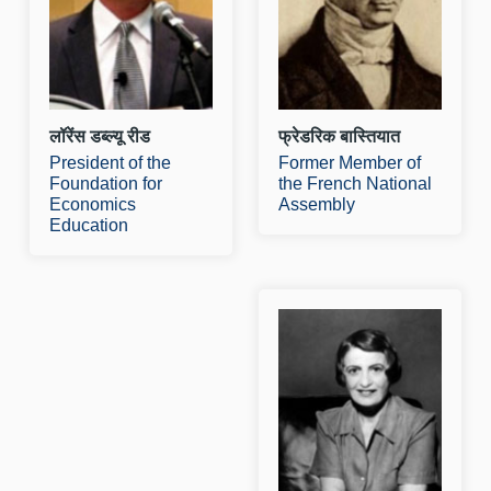
वं शिक्षण संस्थान है, जिसका
ब
मुख्यालय मिश
उ
और पढ़े
औ
लॉरेंस डब्ल्यू रीड
फ्रेडरिक बास्तियात
President of the
Former Member of
Foundation for
the French National
Economics
Assembly
Education
आ
आ
1
म
ख
स
फ