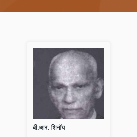
मेन्टरी - गुरचरण दास
बी.आर. 
 पेज पर गुरचरण दास के लेख दिये गये हैं। उ
सत्य की एकमात
े लेख विभिन्न भारतीय एवं विदेशी शीर्ष पत्र-प
प्रोफेसर बी.आ
रिकाओं में प्रकाशित होते हैं। इसके अलावा उ
शास्त्री थे। 
होने कई बेस्टसे
फ्रायडमैन के
र पढ़े
और पढ़े
बी.आर. शिनॉय