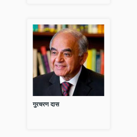
ी.आर. शिनॉय
गुरचरण द
वर्गीय प्रोफेसर बी.आर. शिनॉय एक विश्व-
राष्ट्र के गर
ख्यात अर्थशास्त्री थे। नोबेल पुरस्कार विजेता
छोर से दूसरे छ
ल्टन फ्रायडमैन के शब्दों में, ''प्रो. बी.आर.
रोचक कहानी ह
िनॉय एक ऐसे महा
तंत्र पर आधा
र पढ़े
और पढ़े
गुरचरण दास