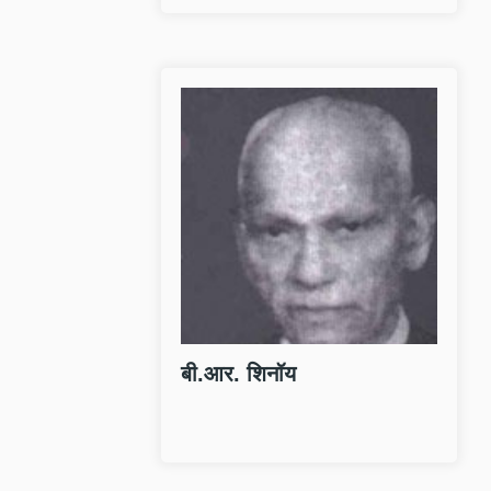
ब
स्
वि
मि
श
औ
बी.आर. शिनॉय