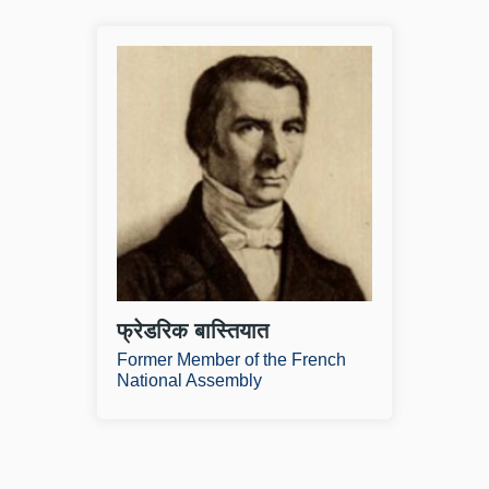
ॉरेंस डब्ल्यू रीड
फ्रेडरिक
रेंस डब्ल्यू रीड मैकिनेक सेंटर फॉर पब्लिक
फ्रैडरिक बास
लिसी के प्रेसीडेंट हैं। मैकिनेक सेंटर फॉर प
को बेयोन, फ्र
लिक पॉलिसी एक शोध एवं शिक्षण संस्थान है,
लोकप्रिय बना
िसका मुख्यालय मिश
था। उनको आज 
र पढ़े
और पढ़े
फ्रेडरिक बास्तियात
Former Member of the French
National Assembly