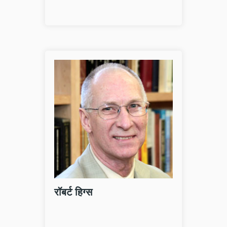
यन रैंड
रॉबर्ट हिग्
यक्तित्व एवं कृतित्व [जन्म 2 फरवरी 1905
रॉबर्ट हिग्स र
ूस) – निधन 6 मार्च 1982 (न्यूयॉर्क)] आयन
इंडिपेंडेंट इंस
ंड का जन्म 2 फरवरी, 1905 को रूस के सेंट
इंस्टीट्यूट की 
टर्सबर्ग में हु
के संपादक भी
र पढ़े
और पढ़े
रॉबर्ट हिग्स