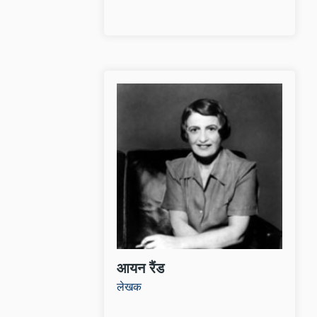
आ
व्
(र
रै
पी
औ
आयन रैंड
लेखक