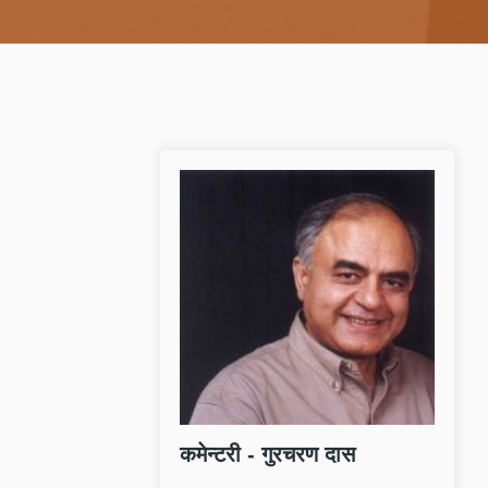
क
इस
नक
त्
न्
औ
कमेन्टरी - गुरचरण दास