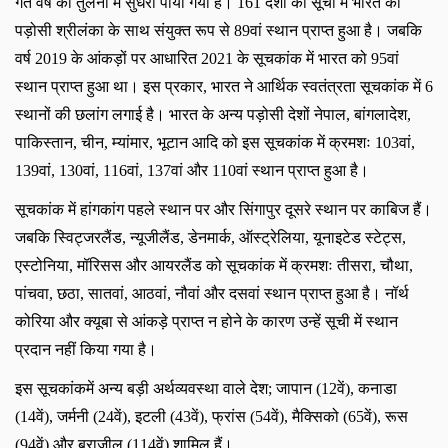
गत वर्ष की तुलना में सुधरा पाया गया है। 161 देशों की सूची में भारत को
पड़ोसी श्रीलंका के साथ संयुक्त रूप से 89वां स्थान प्राप्त हुआ है। जबकि
वर्ष 2019 के आंकड़ों पर आधारित 2021 के सूचकांक में भारत को 95वां
स्थान प्राप्त हुआ था। इस प्रकार, भारत ने आर्थिक स्वतंत्रता सूचकांक में 6
स्थानों की छलांग लगाई है। भारत के अन्य पड़ोसी देशों नेपाल, बांगलादेश,
पाकिस्तान, चीन, म्यांमार, भूटान आदि को इस सूचकांक में क्रमशः 103वां,
139वां, 130वां, 116वां, 137वां और 110वां स्थान प्राप्त हुआ है।
सूचकांक में हांगकांग पहले स्थान पर और सिंगापुर दूसरे स्थान पर काबिज हैं।
जबकि स्विट्जरलैंड
, न्यूजीलैंड, डेनमार्क, ऑस्ट्रेलिया, यूनाइटेड स्टेट्स,
एस्टोनिया, मॉरिसस और आयरलैंड को सूचकांक में क्रमशः तीसरा, चौथा,
पांचवा, छठा, सातवां, आठवां, नौवां और दसवां स्थान प्राप्त हुआ है। नॉर्थ
कोरिया और क्यूबा से आंकड़े प्राप्त न होने के कारण उन्हें सूची में स्थान
प्रदान नहीं किया गया है।
इस सूचकांकमें अन्य बड़ी अर्थव्यवस्था वाले देश
; जापान (12वें), कनाडा
(14वें), जर्मनी (24वें), इटली (43वें), फ्रांस (54वें), मैक्सिको (65वें), रूस
(94वें) और ब्राजील (114वें) शामिल हैं।