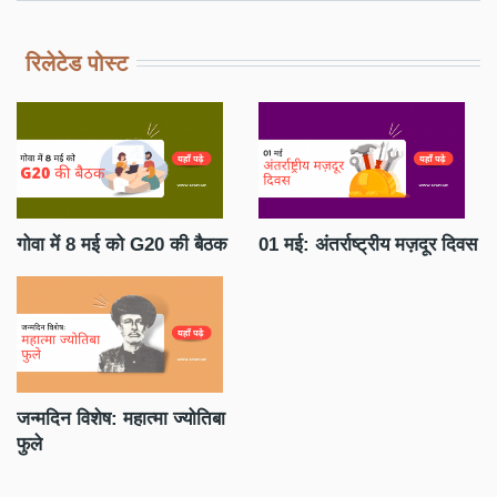
रिलेटेड पोस्ट
गोवा में 8 मई को G20 की बैठक
01 मई: अंतर्राष्ट्रीय मज़दूर दिवस
जन
सा
जन्मदिन विशेष: महात्मा ज्योतिबा
फुले
जे
वि
रा