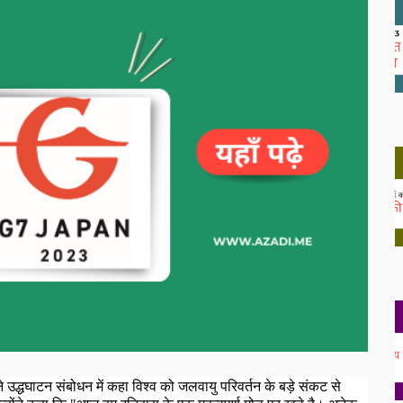
 उद्धघाटन संबोधन में कहा विश्व को जलवायु परिवर्तन के बड़े संकट से