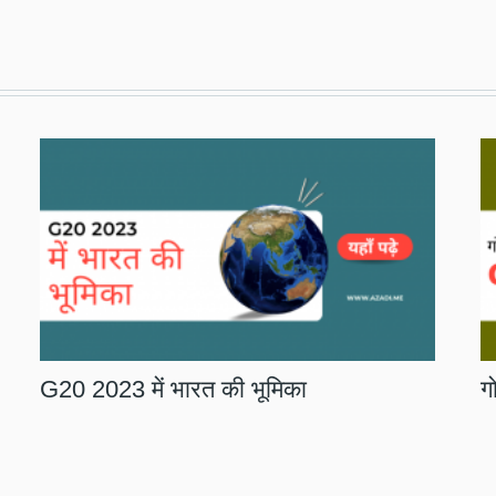
जन्मदिन विशेष: महात्मा ज्योतिबा फुले
ज
व