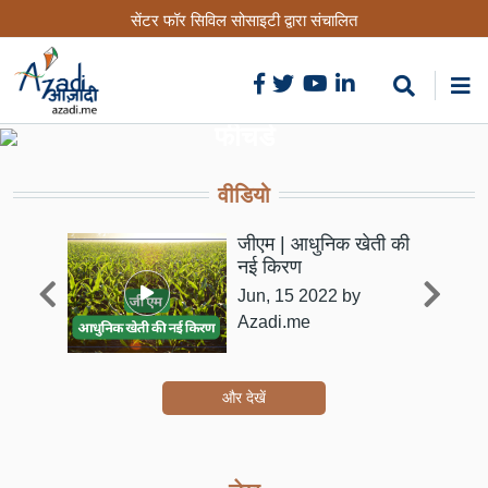
Skip
सेंटर फॉर सिविल सोसाइटी द्वारा संचालित
to
main
content
फीचर्ड
वीडियो
ारी:
जीएम | आधुनिक खेती की
क
नई किरण
Jun, 15 2022
by
entre
Azadi.me
और देखें