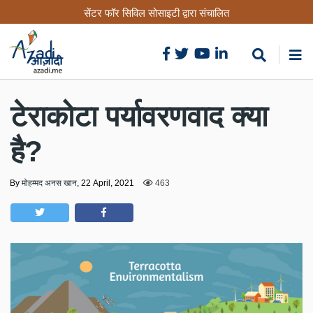
Skip
सेंटर फॉर सिविल सोसाइटी द्वारा संचालित
to
main
content
टेराकोटा पर्यावरणवाद क्या
है?
By
मोहम्मद अनस खान
,
22 April, 2021
463