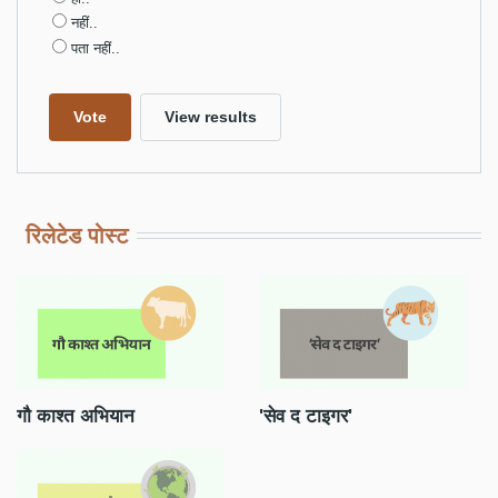
नहीं..
पता नहीं..
रिलेटेड पोस्ट
22 मार्च: विश्व जल दिवस
20 मार्च: विश्व गौरैया