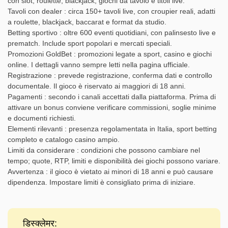
con slot, roulette, blackjack, giochi da tavolo e titoli live.
Tavoli con dealer : circa 150+ tavoli live, con croupier reali, adatti
a roulette, blackjack, baccarat e format da studio.
Betting sportivo : oltre 600 eventi quotidiani, con palinsesto live e
prematch. Include sport popolari e mercati speciali.
Promozioni GoldBet : promozioni legate a sport, casino e giochi
online. I dettagli vanno sempre letti nella pagina ufficiale.
Registrazione : prevede registrazione, conferma dati e controllo
documentale. Il gioco è riservato ai maggiori di 18 anni.
Pagamenti : secondo i canali accettati dalla piattaforma. Prima di
attivare un bonus conviene verificare commissioni, soglie minime
e documenti richiesti.
Elementi rilevanti : presenza regolamentata in Italia, sport betting
completo e catalogo casino ampio.
Limiti da considerare : condizioni che possono cambiare nel
tempo; quote, RTP, limiti e disponibilità dei giochi possono variare.
Avvertenza : il gioco è vietato ai minori di 18 anni e può causare
dipendenza. Impostare limiti è consigliato prima di iniziare.
डिस्क्लेमर: