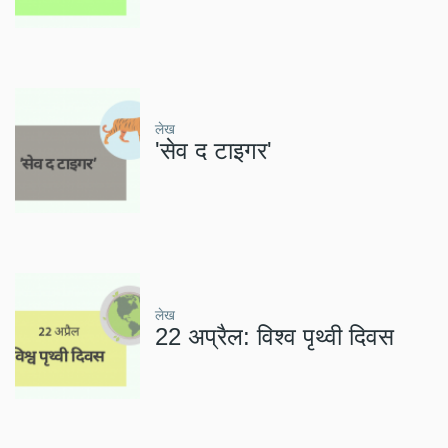
लेख
'सेव द टाइगर'
लेख
22 अप्रैल: विश्व पृथ्वी दिवस