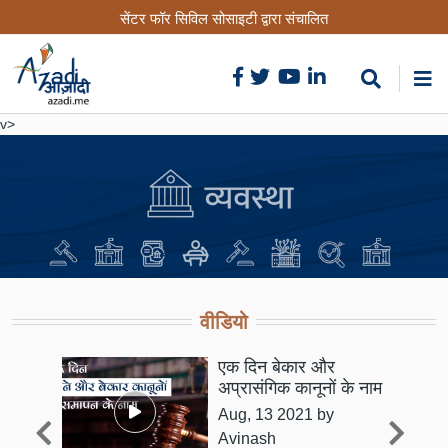
Skip
सेंटर फॉर सिविल सोसाइटी द्वारा संचालित
to
main
content
v>
वीडियो
एक दिन बेकार और
िक
अप्रासंगिक कानूनों के नाम
Aug, 13 2021
by
इन
Avinash