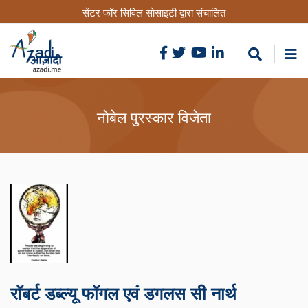
Skip
सेंटर फॉर सिविल सोसाइटी द्वारा संचालित
to
main
content
नोबेल पुरस्कार विजेता
रॉबर्ट डब्ल्यू फॉगल एवं डगलस सी नार्थ