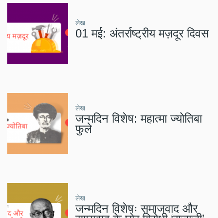
लेख
01 मई: अंतर्राष्ट्रीय मज़दूर दिवस
लेख
जन्मदिन विशेष: महात्मा ज्योतिबा
फुले
लेख
जन्मदिन विशेषः समाजवाद और