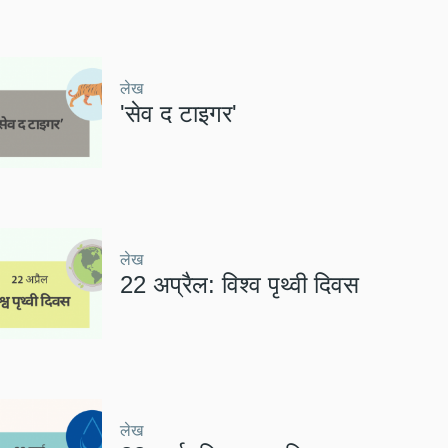
लेख
'सेव द टाइगर'
लेख
22 अप्रैल: विश्व पृथ्वी दिवस
लेख