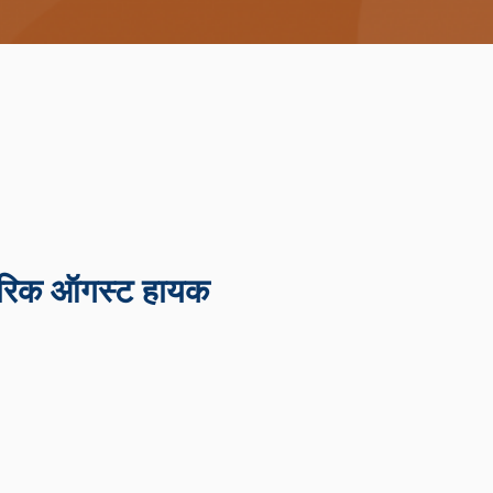
डरिक ऑगस्ट हायक